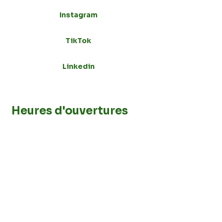
Instagram
TikTok
Linkedin
Heures d'ouvertures
Paris 4
10h00 à 12h30 – 13h30 à 20h00
Paris 15
10h00 à 12h30 – 13h30 à 20h00